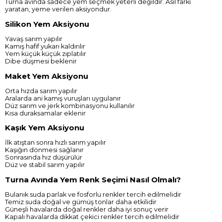
Turna avında sadece yem seçmek yeterli değildir. Asıl farkı
yaratan, yeme verilen aksiyondur.
Silikon Yem Aksiyonu
Yavaş sarım yapılır
Kamış hafif yukarı kaldırılır
Yem küçük küçük zıplatılır
Dibe düşmesi beklenir
Maket Yem Aksiyonu
Orta hızda sarım yapılır
Aralarda ani kamış vuruşları uygulanır
Düz sarım ve jerk kombinasyonu kullanılır
Kısa duraksamalar eklenir
Kaşık Yem Aksiyonu
İlk atıştan sonra hızlı sarım yapılır
Kaşığın dönmesi sağlanır
Sonrasında hız düşürülür
Düz ve stabil sarım yapılır
Turna Avında Yem Renk Seçimi Nasıl Olmalı?
Bulanık suda parlak ve fosforlu renkler tercih edilmelidir
Temiz suda doğal ve gümüş tonlar daha etkilidir
Güneşli havalarda doğal renkler daha iyi sonuç verir
Kapalı havalarda dikkat çekici renkler tercih edilmelidir