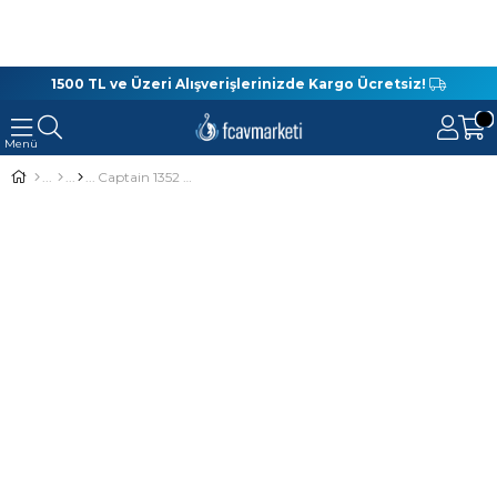
1500 TL ve Üzeri Alışverişlerinizde Kargo Ücretsiz!
Captain 1352 Daitona 2 Parça Spin Kamış 12-42Gr Atar 270Cm