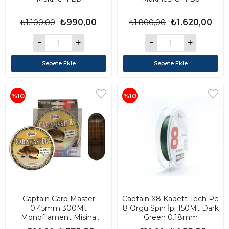
₺990,00
₺1.620,00
₺1.100,00
₺1.800,00
Sepete Ekle
Sepete Ekle
%10
%10
Captain Carp Master
Captain X8 Kadett Tech Pe
0.45mm 300Mt
8 Örgü Spin İpi 150Mt Dark
Monofilament Misina
Green 0.18mm
Brown+Green