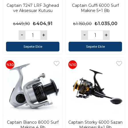
Captain 7247 LRF Jighead
Captain Guffi 6000 Surf
ve Aksesuar Kutusu
Makine 5+1 Bb
₺404,91
₺1.035,00
₺449,90
₺1.150,00
Sepete Ekle
Sepete Ekle
%10
%10
Captain Bianco 8000 Surf
Captain Storky 6000 Sazan
Makine 4 Bb
Makinesi 8+1 Bb