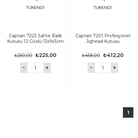
TÜKENDI
TÜKENDI
Captain 7223 Sahte Balık
Captain 7201 Profesyonel
Kutusu 12 Gözlü 13x9x3cm
Jighead Kutusu
₺225,00
₺412,20
₺250,00
₺458,00
1