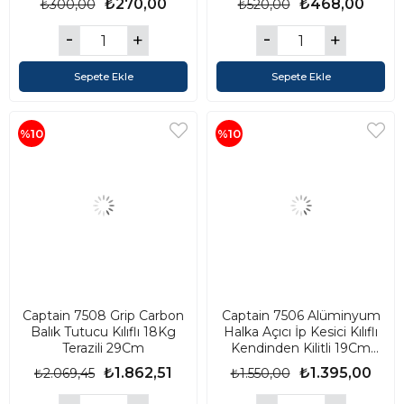
₺270,00
₺468,00
₺300,00
₺520,00
Sepete Ekle
Sepete Ekle
%10
%10
Captain 7508 Grip Carbon
Captain 7506 Alüminyum
Balık Tutucu Kılıflı 18Kg
Halka Açıcı İp Kesici Kılıflı
Terazili 29Cm
Kendinden Kilitli 19Cm
Pense
₺1.862,51
₺1.395,00
₺2.069,45
₺1.550,00