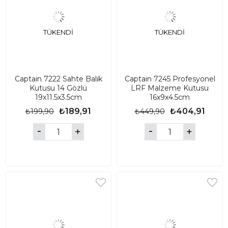
TÜKENDI
TÜKENDI
Captain 7222 Sahte Balık
Captain 7245 Profesyonel
Kutusu 14 Gözlü
LRF Malzeme Kutusu
19x11.5x3.5cm
16x9x4.5cm
₺189,91
₺404,91
₺199,90
₺449,90