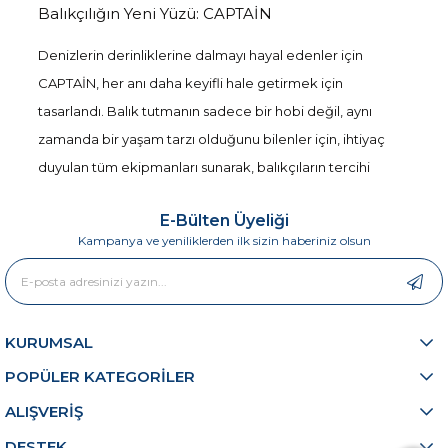
Balıkçılığın Yeni Yüzü: CAPTAİN
Denizlerin derinliklerine dalmayı hayal edenler için
CAPTAİN, her anı daha keyifli hale getirmek için
tasarlandı. Balık tutmanın sadece bir hobi değil, aynı
zamanda bir yaşam tarzı olduğunu bilenler için, ihtiyaç
duyulan tüm ekipmanları sunarak, balıkçıların tercihi
olmayı hedefliyor. Kaliteyi ve performansı bir araya
E-Bülten Üyeliği
getiren CAPTAİN, bu alandaki sunduğu geniş ürün
Kampanya ve yeniliklerden ilk sizin haberiniz olsun
yelpazesi ile dikkat çekiyor.
Ürün Yelpazesi ve Kullanım Alanları
CAPTAİN’ın sunduğu ürünler, hem amatör hem de
KURUMSAL
profesyonel balıkçılar için eşsiz bir deneyim sunar.
POPÜLER KATEGORİLER
Captain 1352 Daitona 2 Parça Spin Kamış
, 12-42
ALIŞVERİŞ
gram atar kapasitesi ile her türlü balık avına uygun bir
DESTEK
yapıdadır. Uzunluğu 270 cm olan bu kamış, kullanım