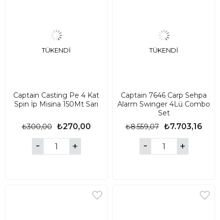
TÜKENDI
TÜKENDI
Captain Casting Pe 4 Kat
Captain 7646 Carp Sehpa
Spin İp Misina 150Mt Sarı
Alarm Swinger 4Lü Combo
Set
₺270,00
₺7.703,16
₺300,00
₺8.559,07