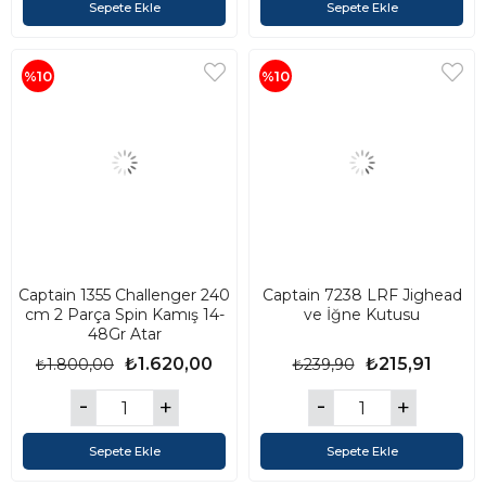
Sepete Ekle
Sepete Ekle
%10
%10
Captain 1355 Challenger 240
Captain 7238 LRF Jighead
cm 2 Parça Spin Kamış 14-
ve İğne Kutusu
48Gr Atar
₺1.620,00
₺215,91
₺1.800,00
₺239,90
Sepete Ekle
Sepete Ekle