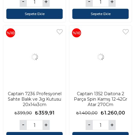
Sepete Ekle
Sepete Ekle
%10
%10
Captain 7236 Profesyonel
Captain 1352 Daitona 2
Sahte Balık ve Jig Kutusu
Parça Spin Kamış 12-42Gr
20x14x3cm
Atar 270Cm
₺359,91
₺1.260,00
₺399,90
₺1.400,00