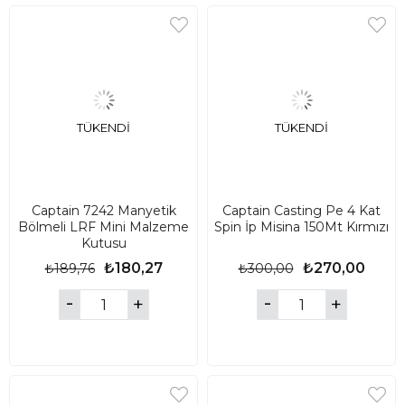
TÜKENDI
TÜKENDI
Captain 7242 Manyetik
Captain Casting Pe 4 Kat
Bölmeli LRF Mini Malzeme
Spin İp Misina 150Mt Kırmızı
Kutusu
₺180,27
₺270,00
₺189,76
₺300,00