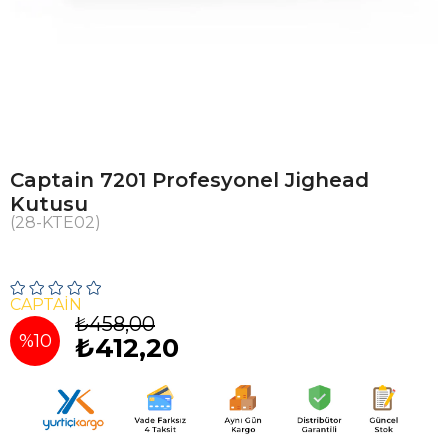
Captain 7201 Profesyonel Jighead
Kutusu
(28-KTE02)
CAPTAİN
₺458,00
%
10
₺412,20
İndirim