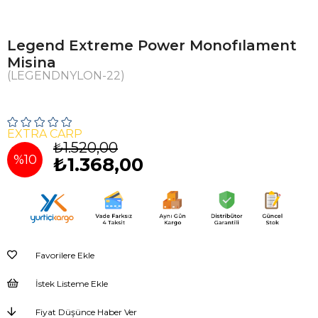
Legend Extreme Power Monofılament
Misina
(LEGENDNYLON-22)
EXTRA CARP
₺1.520,00
%
10
₺1.368,00
İndirim
Favorilere Ekle
İstek Listeme Ekle
Fiyat Düşünce Haber Ver