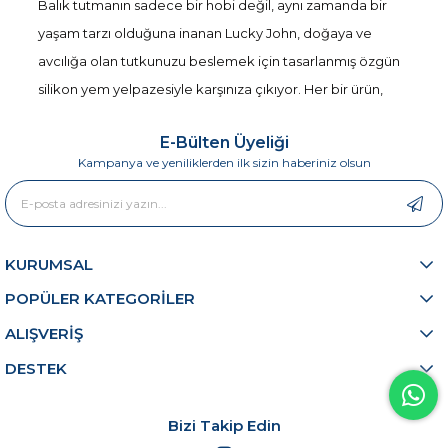
Balık tutmanın sadece bir hobi değil, aynı zamanda bir
yaşam tarzı olduğuna inanan Lucky John, doğaya ve
avcılığa olan tutkunuzu beslemek için tasarlanmış özgün
silikon yem yelpazesiyle karşınıza çıkıyor. Her bir ürün,
balık avcılığında başarılı olmanız için doğanın özünü
E-Bülten Üyeliği
yansıtan bir hikaye taşıyor. Amacımız, su altında
Kampanya ve yeniliklerden ilk sizin haberiniz olsun
geçireceğiniz her anı daha heyecanlı ve verimli hale
getirmek.
Ürün Ailesi: Doğanın En İyi Arkadaşları
KURUMSAL
Lucky John’un
Basara 3D Soft Swim
serisi, balıkların
POPÜLER KATEGORİLER
doğal avcı içgüdüsünü harekete geçirmek için tasarlandı.
ALIŞVERİŞ
3.5 inç boyutunda sunulan model, su altında yüzerken
DESTEK
muhteşem bir hareket sergileyerek, balıkları
cezbedecek görsel bir şov yaratıyor. Ayrıca, 2.5 inç ve 5
inçlik versiyonları da mevcut; bu sayede farklı koşullara ve
Bizi Takip Edin