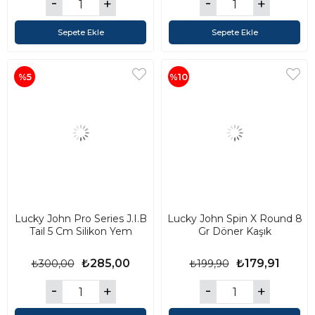
Sepete Ekle
Sepete Ekle
%5
%10
Lucky John Pro Series J.I.B
Lucky John Spin X Round 8
Tail 5 Cm Silikon Yem
Gr Döner Kaşık
₺285,00
₺179,91
₺300,00
₺199,90