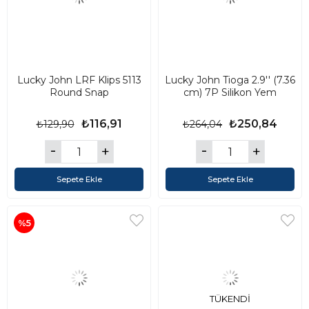
Lucky John LRF Klips 5113
Lucky John Tioga 2.9'' (7.36
Round Snap
cm) 7P Silikon Yem
₺116,91
₺250,84
₺129,90
₺264,04
Sepete Ekle
Sepete Ekle
%5
TÜKENDI