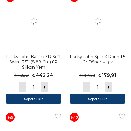
Lucky John Basara 3D Soft
Lucky John Spin X Round 5
Swim 3.5'' (8.89 Cm) 6P
Gr Döner Kaşık
Silikon Yem
₺442,24
₺179,91
₺465,52
₺199,90
Sepete Ekle
Sepete Ekle
%5
%10