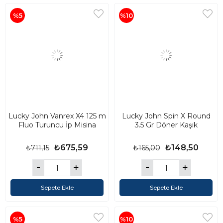
%5
%10
Lucky John Vanrex X4 125 m
Lucky John Spin X Round
Fluo Turuncu İp Misina
3.5 Gr Döner Kaşık
₺675,59
₺148,50
₺711,15
₺165,00
Sepete Ekle
Sepete Ekle
%5
%10