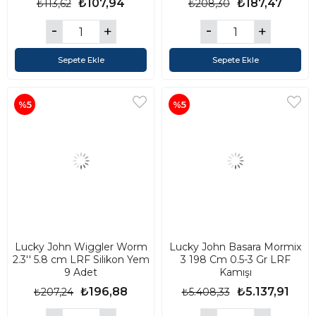
₺107,94
₺187,47
₺113,62
₺208,30
Sepete Ekle
Sepete Ekle
%5
%5
Lucky John Wiggler Worm
Lucky John Basara Mormix
2.3'' 5.8 cm LRF Silikon Yem
3 198 Cm 0.5-3 Gr LRF
9 Adet
Kamışı
₺196,88
₺5.137,91
₺207,24
₺5.408,33