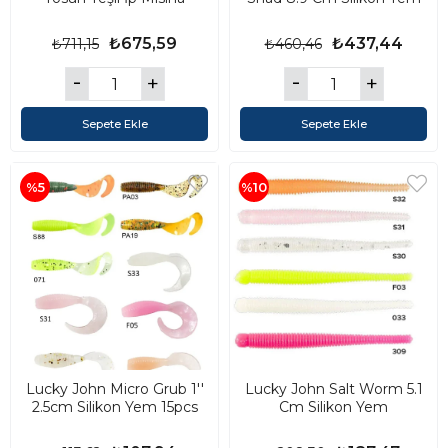
₺675,59
₺437,44
₺711,15
₺460,46
Sepete Ekle
Sepete Ekle
%5
%10
Lucky John Micro Grub 1''
Lucky John Salt Worm 5.1
2.5cm Silikon Yem 15pcs
Cm Silikon Yem