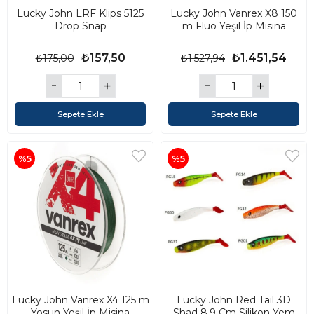
Lucky John LRF Klips 5125
Lucky John Vanrex X8 150
Drop Snap
m Fluo Yeşil İp Misina
₺157,50
₺1.451,54
₺175,00
₺1.527,94
Sepete Ekle
Sepete Ekle
%5
%5
Lucky John Vanrex X4 125 m
Lucky John Red Tail 3D
Yosun Yeşil İp Misina
Shad 8.9 Cm Silikon Yem