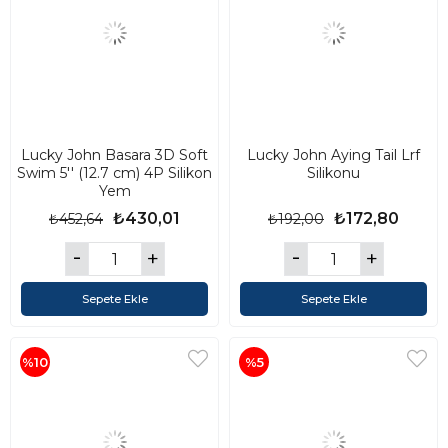
Lucky John Basara 3D Soft
Lucky John Aying Tail Lrf
Swim 5'' (12.7 cm) 4P Silikon
Silikonu
Yem
₺430,01
₺172,80
₺452,64
₺192,00
Sepete Ekle
Sepete Ekle
%10
%5