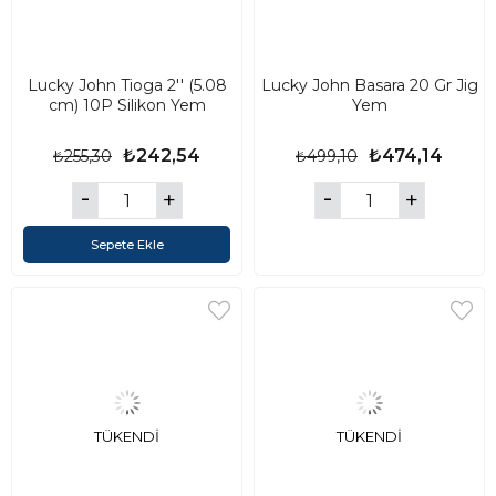
Lucky John Tioga 2'' (5.08
Lucky John Basara 20 Gr Jig
cm) 10P Silikon Yem
Yem
₺242,54
₺474,14
₺255,30
₺499,10
Sepete Ekle
TÜKENDI
TÜKENDI