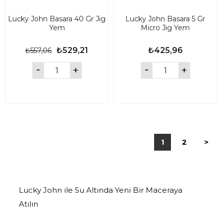
Lucky John Basara 40 Gr Jig
Lucky John Basara 5 Gr
Yem
Micro Jig Yem
₺529,21
₺425,96
₺557,06
1
2
>
Lucky John ile Su Altında Yeni Bir Maceraya
Atılın