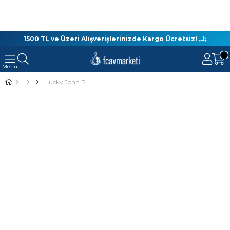
1500 TL ve Üzeri Alışverişlerinizde Kargo Ücretsiz!
Lucky John Pro Series J.I.B Tail 5 Cm Silikon Yem