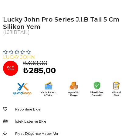
Lucky John Pro Series J.I.B Tail 5 Cm
Silikon Yem
(LJJIBTAIL)
LUCKY JOHN
₺300,00
%
5
₺285,00
İndirim
Favorilere Ekle
İstek Listeme Ekle
Fiyat Düşünce Haber Ver