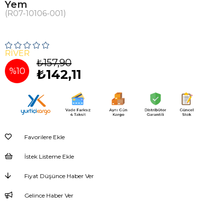
Yem
(R07-10106-001)
RİVER
₺157,90
%
10
₺142,11
İndirim
Favorilere Ekle
İstek Listeme Ekle
Fiyat Düşünce Haber Ver
Gelince Haber Ver