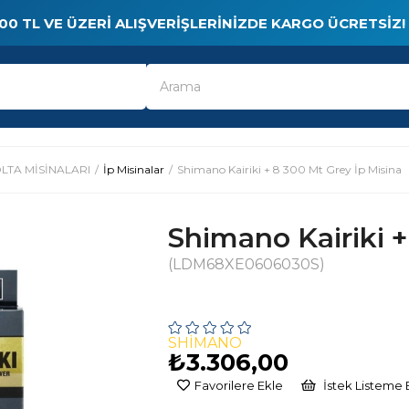
00 TL VE ÜZERI ALIŞVERIŞLERINIZDE KARGO ÜCRETSIZ!
LTA MİSİNALARI
İp Misinalar
Shimano Kairiki + 8 300 Mt Grey İp Misina
Shimano Kairiki +
(LDM68XE0606030S)
SHIMANO
₺3.306,00
Favorilere Ekle
İstek Listeme 