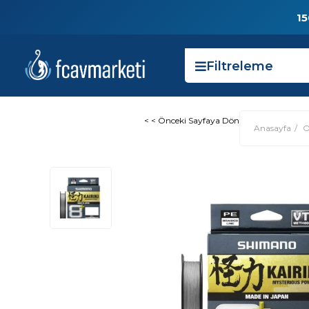
15
Filtreleme
< < Önceki Sayfaya Dön
Anasayfa
O