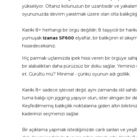
yükseliyor. Oltanız kolunuzun bir uzantısıdır ve yakalam
oyununuzda devrim yaratmak üzere olan olta balıkçılığı t
Kairiki 8+ herhangi bir örgü değildir; 8 taşıyıcılı bir ha
yumuşak
Izanas SF600
elyaflar, bir balıkçının el sı
hissedeceksiniz.
Hiç parmak uçlarınızda ipek hissi veren bir örgüye sahi
bir alabalıktan daha pürüzsüz bir doku sağlar. Yeminizi
et. Gürültü mü? Minimal - çünkü oyunun adı gizlilik.
Kairiki 8+ sadece işlevsel değil; aynı zamanda stil sahibi. 
turna balığı için jigging yapıyor olun, ister alıngan bir
Keşfedilmemiş balıkçılık noktalarına giden altın biletin
kaderinizi seçmenizi sağlar.
Bir açıklama yapmak istediğinizde canlı sarıları ve yeşille