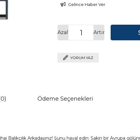
Gelince Haber Ver
Azalt
Artır
YORUM YAZ
(0)
Ödeme Seçenekleri
i Balıkçılık Arkadaşınız! Şunu hayal edin: Sakin bir Avrupa gölün