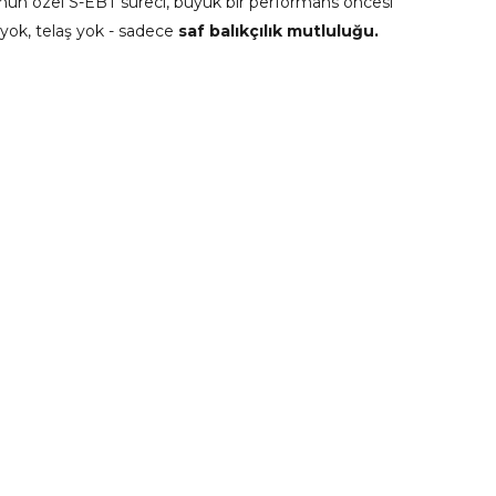
o'nun özel S-EBT süreci, büyük bir performans öncesi
ık yok, telaş yok - sadece
saf balıkçılık mutluluğu.