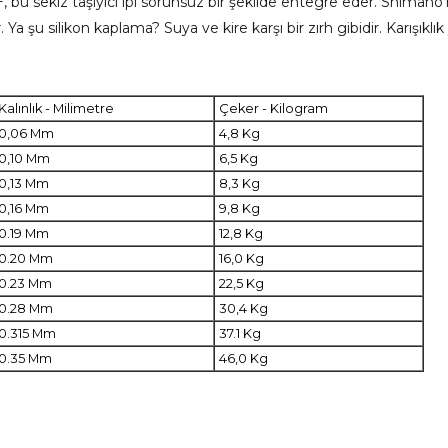
+, bu sekiz taşıyıcı ipi sorunsuz bir şekilde entegre eder. Shiman
ar. Ya şu silikon kaplama? Suya ve kire karşı bir zırh gibidir. Karışıkl
Kalınlık - Milimetre
Çeker - Kilogram
0,06 Mm
4,8 Kg
0,10 Mm
6,5 Kg
0,13 Mm
8,3 Kg
0,16 Mm
9,8 Kg
0.19 Mm
12,8 Kg
0.20 Mm
16,0 Kg
0.23 Mm
22,5 Kg
0.28 Mm
30,4 Kg
0.315 Mm
37.1 Kg
0.35 Mm
46,0 Kg