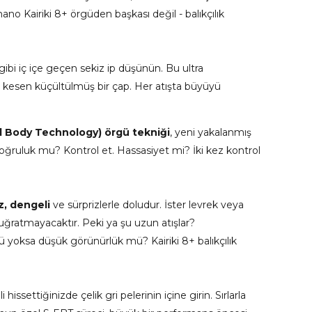
ano Kairiki 8+ örgüden başkası değil - balıkçılık
r gibi iç içe geçen sekiz ip düşünün. Bu ultra
ce kesen küçültülmüş bir çap. Her atışta büyüyü
 Body Technology) örgü tekniği
, yeni yakalanmış
 Doğruluk mu? Kontrol et. Hassasiyet mi? İki kez kontrol
, dengeli
ve sürprizlerle doludur. İster levrek veya
na uğratmayacaktır. Peki ya şu uzun atışlar?
 mü yoksa düşük görünürlük mü? Kairiki 8+ balıkçılık
hissettiğinizde çelik gri pelerinin içine girin. Sırlarla