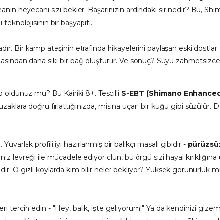
anın heyecanı sizi bekler. Başarınızın ardındaki sır nedir? Bu, Shim
eknolojisinin bir başyapıtı.
rikadır. Bir kamp ateşinin etrafında hikayelerini paylaşan eski dostla
kışmasından daha sıkı bir bağ oluşturur. Ve sonuç? Suyu zahmetsiz
p oldunuz mu? Bu Kairiki 8+. Tescilli
S-EBT (Shimano Enhanced
 uzaklara doğru fırlattığınızda, misina uçan bir kuğu gibi süzülür.
Yuvarlak profili iyi hazırlanmış bir balıkçı masalı gibidir -
pürüzsüz
 deniz levreği ile mücadele ediyor olun, bu örgü sizi hayal kırıklığı
izdir. O gizli koylarda kim bilir neler bekliyor? Yüksek görünürlük
ri tercih edin - "Hey, balık, işte geliyorum!" Ya da kendinizi gizemli 