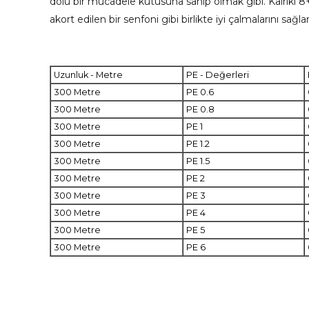
dolu bir mücadele kutusuna sahip olmak gibi. Kairiki 8
akort edilen bir senfoni gibi birlikte iyi çalmalarını sağl
Uzunluk - Metre
PE - Değerleri
300 Metre
PE 0.6
300 Metre
PE 0.8
300 Metre
PE 1
300 Metre
PE 1.2
300 Metre
PE 1.5
300 Metre
PE 2
300 Metre
PE 3
300 Metre
PE 4
300 Metre
PE 5
300 Metre
PE 6