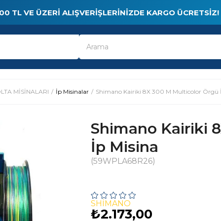
00 TL VE ÜZERI ALIŞVERIŞLERINIZDE KARGO ÜCRETSIZ!
LTA MİSİNALARI
İp Misinalar
Shimano Kairiki 8X 300 M Multicolor Örgü 
Shimano Kairiki 
İp Misina
(59WPLA68R26)
SHIMANO
₺2.173,00