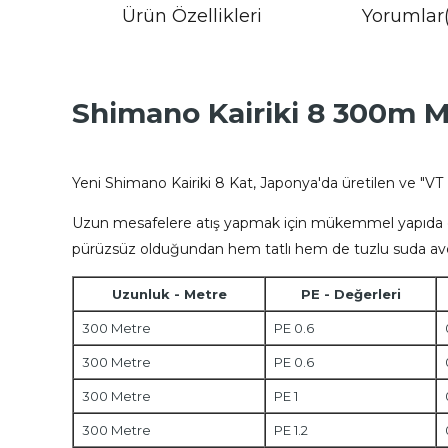
Ürün Özellikleri
Yorumlar
Shimano Kairiki 8 300m Mu
Yeni Shimano Kairiki 8 Kat, Japonya'da üretilen ve "VT 
Uzun mesafelere atış yapmak için mükemmel yapıda ço
pürüzsüz olduğundan hem tatlı hem de tuzlu suda avcıl
Uzunluk - Metre
PE - Değerleri
300 Metre
PE 0.6
300 Metre
PE 0.6
300 Metre
PE 1
300 Metre
PE 1.2