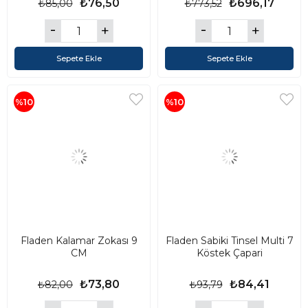
₺76,50
₺696,17
₺85,00
₺773,52
Sepete Ekle
Sepete Ekle
%10
%10
Fladen Kalamar Zokası 9
Fladen Sabiki Tinsel Multi 7
CM
Köstek Çapari
₺73,80
₺84,41
₺82,00
₺93,79