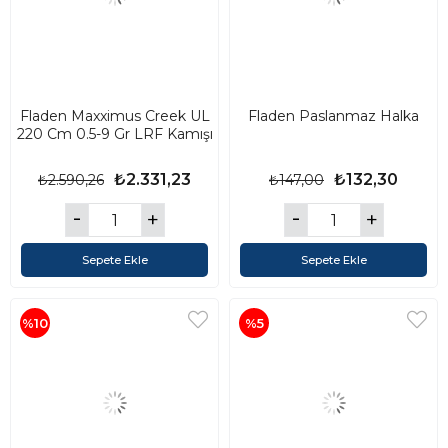
Fladen Maxximus Creek UL
Fladen Paslanmaz Halka
220 Cm 0.5-9 Gr LRF Kamışı
₺2.331,23
₺132,30
₺2.590,26
₺147,00
Sepete Ekle
Sepete Ekle
%10
%5