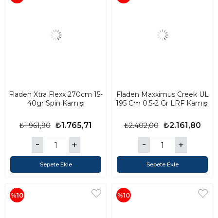
Fladen Xtra Flexx 270cm 15-
Fladen Maxximus Creek UL
40gr Spin Kamışı
195 Cm 0.5-2 Gr LRF Kamışı
₺1.765,71
₺2.161,80
₺1.961,90
₺2.402,00
Sepete Ekle
Sepete Ekle
%10
%10