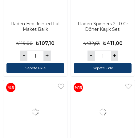
Fladen Eco Jointed Fat
Fladen Spinners 2-10 Gr
Maket Balık
Döner Kaşık Seti
₺107,10
₺411,00
₺119,00
₺432,63
Sepete Ekle
Sepete Ekle
%5
%15