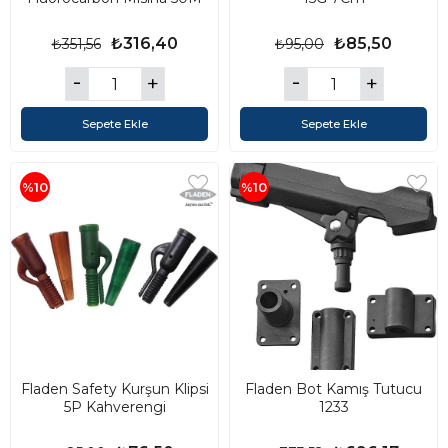
₺316,40
₺85,50
₺351,56
₺95,00
Sepete Ekle
Sepete Ekle
%10
%10
Fladen Safety Kurşun Klipsi
Fladen Bot Kamış Tutucu
5P Kahverengi
1233