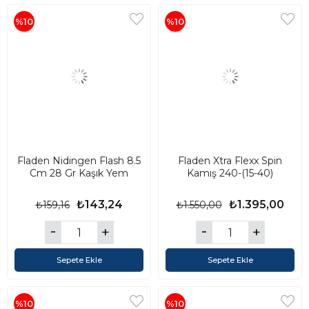
%10
%10
Fladen Nidingen Flash 8.5
Fladen Xtra Flexx Spin
Cm 28 Gr Kaşık Yem
Kamış 240-(15-40)
₺143,24
₺1.395,00
₺159,16
₺1.550,00
Sepete Ekle
Sepete Ekle
%10
%10