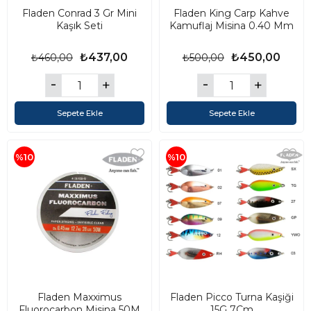
Fladen Conrad 3 Gr Mini
Fladen King Carp Kahve
Kaşık Seti
Kamuflaj Misina 0.40 Mm
₺437,00
₺450,00
₺460,00
₺500,00
Sepete Ekle
Sepete Ekle
%10
%10
Fladen Maxximus
Fladen Picco Turna Kaşiği
Fluorocarbon Misina 50M
15G 7Cm