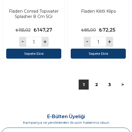
Fladen Conrad Topwater
Fladen Kilitli Klips
Splasher 8 Cm 5Gr
₺147,27
₺72,25
₺155,02
₺85,00
Sepete Ekle
Sepete Ekle
1
2
3
>
E-Bülten Üyeliği
Kampanya ve yeniliklerden ilk sizin haberiniz olsun